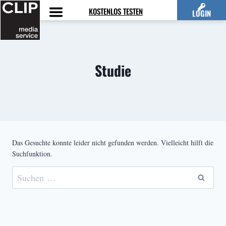
Zum
KOSTENLOS TESTEN
LOGIN
Inhalt
springen
Studie
Das Gesuchte konnte leider nicht gefunden werden. Vielleicht hilft die
Suchfunktion.
Suchen
nach: