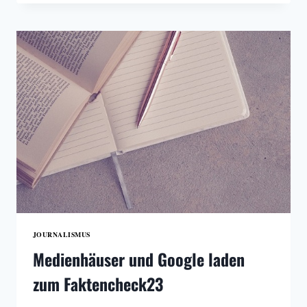
TIKTOK:
DAS
DIGITALE
SCHLACHTFELD
IM
NAHOST-
KONFLIKT
JOURNALISMUS
Medienhäuser und Google laden
zum Faktencheck23