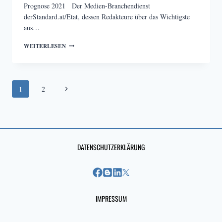
Prognose 2021 Der Medien-Branchendienst
derStandard.at/Etat, dessen Redakteure über das Wichtigste
aus…
EIN
WEITERLESEN
BLICK
IN
DIE
MEDIEN-
Seitennavigation
ZUKUNFT
Nächste
1
2
2021
Seite
DATENSCHUTZERKLÄRUNG
IMPRESSUM