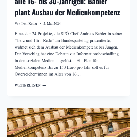
alle 16- bis 30-Jährigen: Babler
plant Ausbau der Medienkompetenz
Von
Irmi Koller
2. Mai 2024
Eines der 24 Projekte, die SPÖ-Chef Andreas Babler in seiner
“Herz und Hirn-Rede” am Bundesparteitag präsentierte,
widmet sich dem Ausbau der Medienkompetenz bei Jungen.
Der Vorschlag hat eine Debatte zur Informationsbeschaffung
in den sozialen Medien ausgelöst. Ein Plan für
Medienkompetenz Bis zu 150 Euro pro Jahr soll es für
Österreicher*innen im Alter von 16…
EIN
WEITERLESEN
GEFÖRDERTES
ZEITUNGS-
ABO
FÜR
ALLE
16-
BIS
30-
JÄHRIGEN:
BABLER