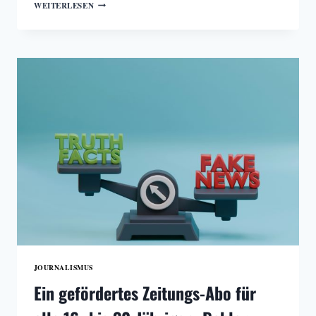
EIN
WEITERLESEN
FÜNFTEL
DER
BEVÖLKERUNG
IST
ANFÄLLIG
FÜR
DESINFORMATION
JOURNALISMUS
Ein gefördertes Zeitungs-Abo für