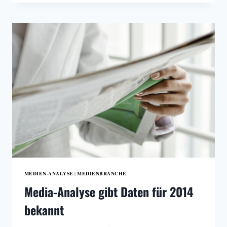
ZAHLEN
DER
MEDIA-
ANALYSE
15/16
–
EINE
KLEINE
GEOGRAPHIE
DER
ÖSTERREICHISCHEN
PRINTMEDIENLANDSCHAFT
MEDIEN-ANALYSE
MEDIENBRANCHE
|
Media-Analyse gibt Daten für 2014
bekannt