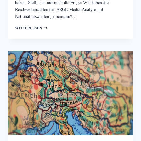
haben. Stellt sich nur noch die Frage: Was haben die
Reichweitenzahlen der ARGE Media-Analyse mit
Nationalratswahlen gemeinsam?…
ÖSTERREICH
WEITERLESEN
HAT
GEWÄHLT
–
SO
LIEST
ÖSTERREICH!
(…
LAUT
ARGE
MEDIA-
ANALYSE)