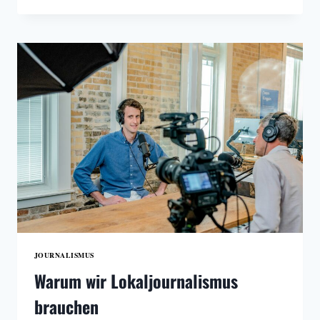
–
NEUSTART
ODER
BUSINESS
AS
USUAL?
JOURNALISMUS
Warum wir Lokaljournalismus
brauchen