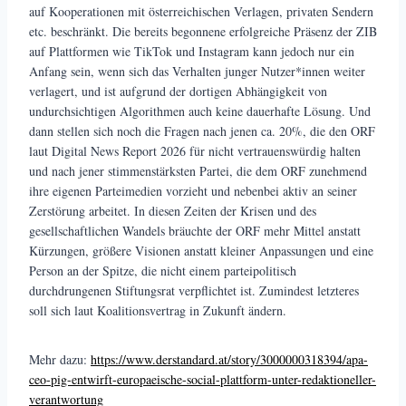
auf Kooperationen mit österreichischen Verlagen, privaten Sendern
etc. beschränkt. Die bereits begonnene erfolgreiche Präsenz der ZIB
auf Plattformen wie TikTok und Instagram kann jedoch nur ein
Anfang sein, wenn sich das Verhalten junger Nutzer*innen weiter
verlagert, und ist aufgrund der dortigen Abhängigkeit von
undurchsichtigen Algorithmen auch keine dauerhafte Lösung. Und
dann stellen sich noch die Fragen nach jenen ca. 20%, die den ORF
laut Digital News Report 2026 für nicht vertrauenswürdig halten
und nach jener stimmenstärksten Partei, die dem ORF zunehmend
ihre eigenen Parteimedien vorzieht und nebenbei aktiv an seiner
Zerstörung arbeitet. In diesen Zeiten der Krisen und des
gesellschaftlichen Wandels bräuchte der ORF mehr Mittel anstatt
Kürzungen, größere Visionen anstatt kleiner Anpassungen und eine
Person an der Spitze, die nicht einem parteipolitisch
durchdrungenen Stiftungsrat verpflichtet ist. Zumindest letzteres
soll sich laut Koalitionsvertrag in Zukunft ändern.
Mehr dazu:
https://www.derstandard.at/story/3000000318394/apa-
ceo-pig-entwirft-europaeische-social-plattform-unter-redaktioneller-
verantwortung