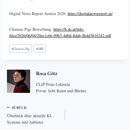
Digital News Report Austria 2026:
https://digitalnewsreport.at/
Clemens Pigs Bewerbung:
https://b.ds.at/lido-
files/2026/06/04/20ee1c66-0963-4d0d-8dab-ffedd3b16242.pdf
Schlagworte:
#
Clemens Pig
#
ORF
Rosa Götz
CLIP Print-Lektorin
Privat: liebt Kunst und Bücher
Beitragsnavigation
ZURÜCK
Überblick über aktuelle KI-
Systeme und Anbieter