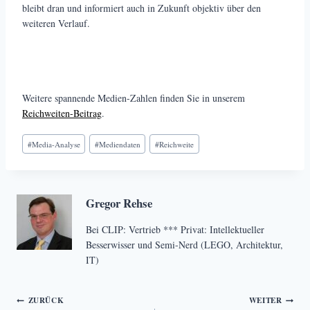
bleibt dran und informiert auch in Zukunft objektiv über den
weiteren Verlauf.
Weitere spannende Medien-Zahlen finden Sie in unserem
Reichweiten-Beitrag
.
Schlagworte:
#
Media-Analyse
#
Mediendaten
#
Reichweite
Gregor Rehse
Bei CLIP: Vertrieb *** Privat: Intellektueller
Besserwisser und Semi-Nerd (LEGO, Architektur,
IT)
Beitragsnavigation
ZURÜCK
WEITER