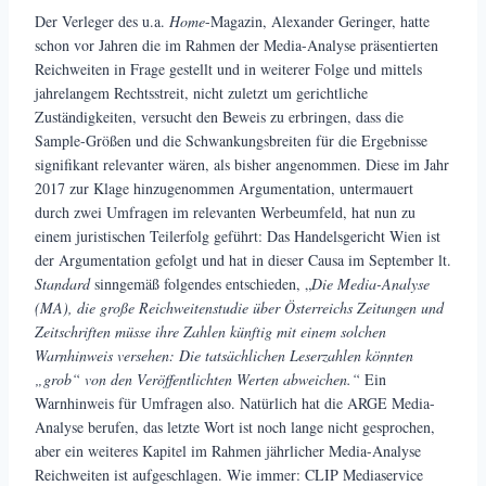
Der Verleger des u.a.
Home
-Magazin, Alexander Geringer, hatte
schon vor Jahren die im Rahmen der Media-Analyse präsentierten
Reichweiten in Frage gestellt und in weiterer Folge und mittels
jahrelangem Rechtsstreit, nicht zuletzt um gerichtliche
Zuständigkeiten, versucht den Beweis zu erbringen, dass die
Sample-Größen und die Schwankungsbreiten für die Ergebnisse
signifikant relevanter wären, als bisher angenommen. Diese im Jahr
2017 zur Klage hinzugenommen Argumentation, untermauert
durch zwei Umfragen im relevanten Werbeumfeld, hat nun zu
einem juristischen Teilerfolg geführt: Das Handelsgericht Wien ist
der Argumentation gefolgt und hat in dieser Causa im September lt.
Standard
sinngemäß folgendes entschieden, „
Die Media-Analyse
(MA), die große Reichweitenstudie über Österreichs Zeitungen und
Zeitschriften müsse ihre Zahlen künftig mit einem solchen
Warnhinweis versehen: Die tatsächlichen Leserzahlen könnten
„grob“ von den Veröffentlichten Werten abweichen.“
Ein
Warnhinweis für Umfragen also. Natürlich hat die ARGE Media-
Analyse berufen, das letzte Wort ist noch lange nicht gesprochen,
aber ein weiteres Kapitel im Rahmen jährlicher Media-Analyse
Reichweiten ist aufgeschlagen. Wie immer: CLIP Mediaservice