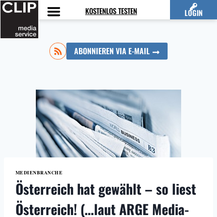
Zum
KOSTENLOS TESTEN
LOGIN
Inhalt
springen
ABONNIEREN VIA E-MAIL
MEDIENBRANCHE
Österreich hat gewählt – so liest
Österreich! (…laut ARGE Media-