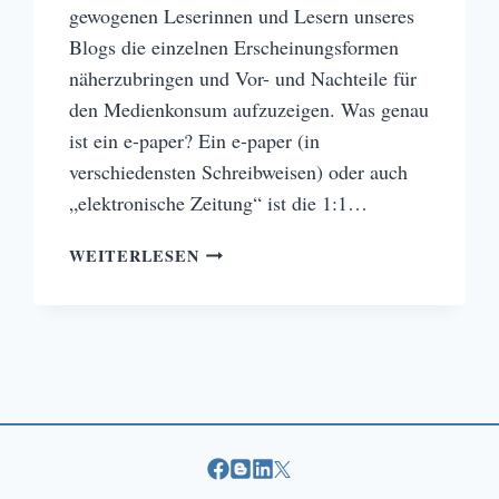
gewogenen Leserinnen und Lesern unseres
Blogs die einzelnen Erscheinungsformen
näherzubringen und Vor- und Nachteile für
den Medienkonsum aufzuzeigen. Was genau
ist ein e-paper? Ein e-paper (in
verschiedensten Schreibweisen) oder auch
„elektronische Zeitung“ ist die 1:1…
E-
WEITERLESEN
PAPER
–
PRINT,
ONLINE
ODER
DOCH
ETWAS
VÖLLIG
ANDERES?