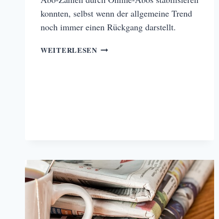
konnten, selbst wenn der allgemeine Trend
noch immer einen Rückgang darstellt.
LIEGT
WEITERLESEN
DIE
ZUKUNFT
DER
ZEITUNG
IM
E-
PAPER?