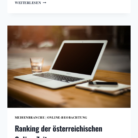
RANKING
WEITERLESEN
DER
ÖSTERREICHISCHEN
ONLINE-
ZEITUNGEN
MEDIENBRANCHE
ONLINE-BEOBACHTUNG
|
Ranking der österreichischen