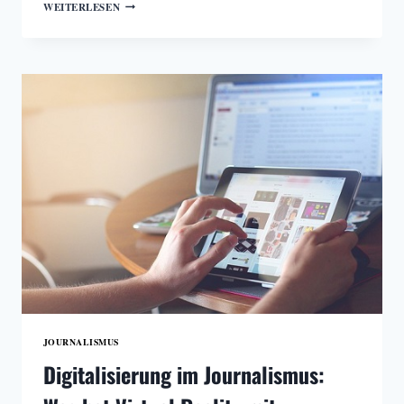
EUROPEAN
WEITERLESEN
PUBLISHING
CONGRESS
2023
GANZ
IM
ZEICHEN
DER
KI
JOURNALISMUS
Digitalisierung im Journalismus: