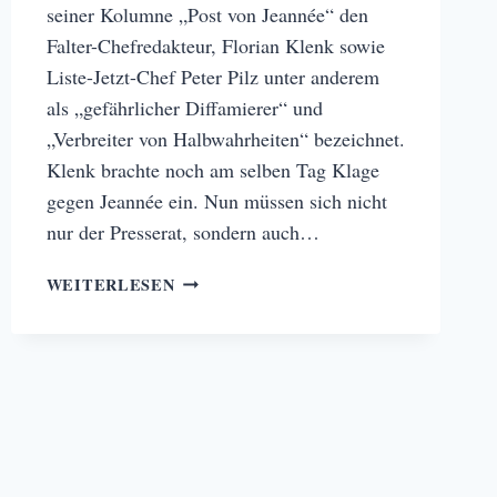
seiner Kolumne „Post von Jeannée“ den
Falter-Chefredakteur, Florian Klenk sowie
Liste-Jetzt-Chef Peter Pilz unter anderem
als „gefährlicher Diffamierer“ und
„Verbreiter von Halbwahrheiten“ bezeichnet.
Klenk brachte noch am selben Tag Klage
gegen Jeannée ein. Nun müssen sich nicht
nur der Presserat, sondern auch…
JOURNALISTISCHE
WEITERLESEN
KOMMENTARE
–
WIE
WEIT
DÜRFEN
SIE
GEHEN?