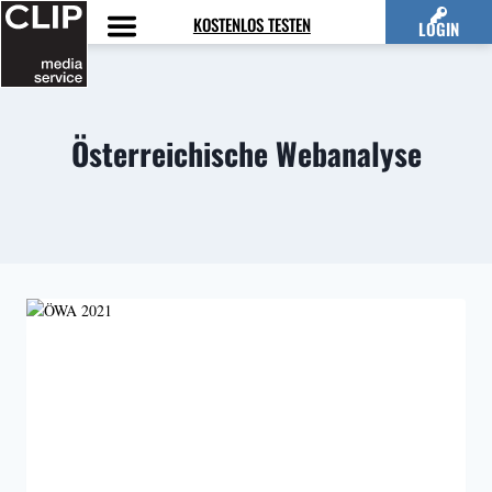
Zum
KOSTENLOS TESTEN
LOGIN
Inhalt
springen
Österreichische Webanalyse