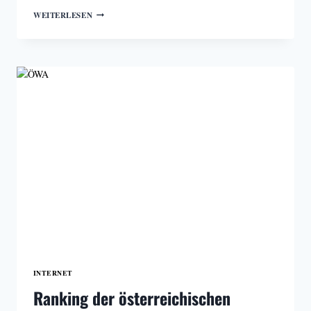
RANKING
WEITERLESEN
DER
ÖSTERREICHISCHEN
ONLINE-
ZEITUNGEN
–
ÖWA
2021
(TEIL
2)
INTERNET
Ranking der österreichischen