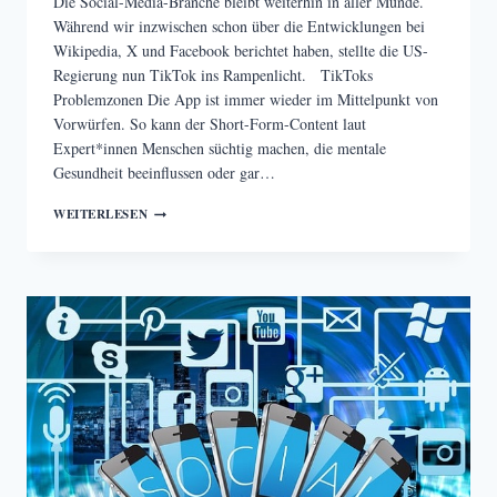
Die Social-Media-Branche bleibt weiterhin in aller Munde.
Während wir inzwischen schon über die Entwicklungen bei
Wikipedia, X und Facebook berichtet haben, stellte die US-
Regierung nun TikTok ins Rampenlicht. TikToks
Problemzonen Die App ist immer wieder im Mittelpunkt von
Vorwürfen. So kann der Short-Form-Content laut
Expert*innen Menschen süchtig machen, die mentale
Gesundheit beeinflussen oder gar…
US-
WEITERLESEN
TIKTOK-
VERBOT
SORGT
FÜR
AUFRUHR