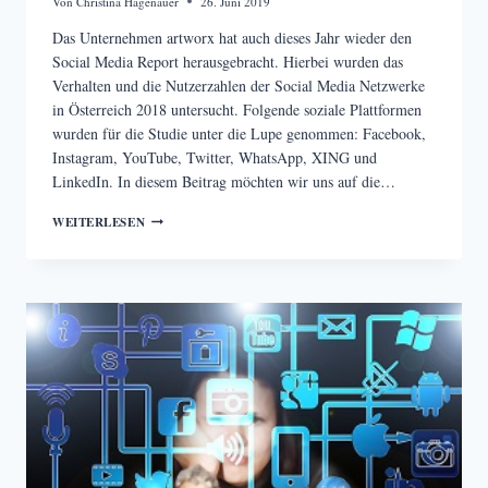
Von
Christina Hagenauer
26. Juni 2019
Das Unternehmen artworx hat auch dieses Jahr wieder den
Social Media Report herausgebracht. Hierbei wurden das
Verhalten und die Nutzerzahlen der Social Media Netzwerke
in Österreich 2018 untersucht. Folgende soziale Plattformen
wurden für die Studie unter die Lupe genommen: Facebook,
Instagram, YouTube, Twitter, WhatsApp, XING und
LinkedIn. In diesem Beitrag möchten wir uns auf die…
SOCIAL
WEITERLESEN
MEDIA
REPORT
–
WIE
NUTZEN
DIE
ÖSTERREICHER
DIE
SOZIALEN
MEDIEN?