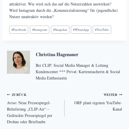
attraktiver. Wie wird sich das auf die Nutzerzahlen auswirken?
Wird Instagram durch die „Kommerzialisierung“ für (jugendliche)
Nutzer unattraktiv werden?
Schlagworte:
#
Facebook
#
Instagram
#
Snapchat
#
WhatsApp
#
YouTube
Christina Hagenauer
Bei CLIP: Social Media Manager & Leitung
Kundencenter *** Privat: Kartenmacherin & Social
Media Enthusiastin
Beitragsnavigation
ZURÜCK
WEITER
Aviso: Neue Pressespiegel-
ORF plant eigenen YouTube-
Belieferung „CLIP-Air“ –
Kanal
Gedruckte Pressespiegel per
Drohne oder Brieftaube