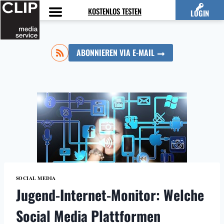
Zum
KOSTENLOS TESTEN
LOGIN
Inhalt
springen
ABONNIEREN VIA E-MAIL
SOCIAL MEDIA
Jugend-Internet-Monitor: Welche
Social Media Plattformen