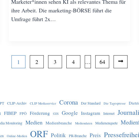
Marketer*innen sehen KI als relevantes Thema für
ihre Arbeit. Die marketing-BÖRSE führt die
Umfrage führt 2x…
P
1
2
3
4
…
64
o
s
t
Corona
Dietr
GPT
CLIP-Archiv
Der Standard
CLIP Mediaservice
Die Tagespresse
s
Journal
n
Google
FIBEP
Förderung
Instagram
FPÖ
Internet
GIS
Medien
Medien
Medienbranche
dia Monitoring
n
Medienenquete
Mediendaten
ORF
Pressefreihei
Politik
Preis
ten
PR-Branche
Online-Medien