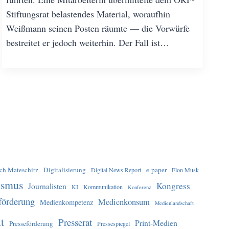
Stiftungsrat belastendes Material, woraufhin
Weißmann seinen Posten räumte — die Vorwürfe
bestreitet er jedoch weiterhin. Der Fall ist…
ich Mateschitz
Digitalisierung
e-paper
Digital News Report
Elon Musk
ismus
Kongress
Journalisten
KI
Kommunikation
Konferenz
förderung
Medienkonsum
Medienkompetenz
Medienlandschaft
t
Presserat
Print-Medien
Presseförderung
Pressespiegel