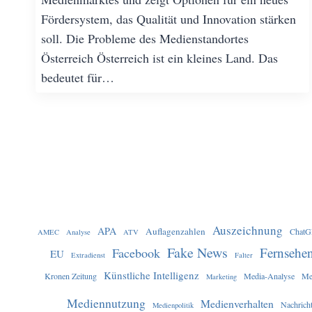
Fördersystem, das Qualität und Innovation stärken
soll. Die Probleme des Medienstandortes
Österreich Österreich ist ein kleines Land. Das
bedeutet für…
Auszeichnung
APA
Auflagenzahlen
Chat
AMEC
Analyse
ATV
Fake News
Fernsehe
Facebook
EU
Extradienst
Falter
Künstliche Intelligenz
Kronen Zeitung
Media-Analyse
Me
Marketing
Mediennutzung
Medienverhalten
Nachrich
Medienpolitik