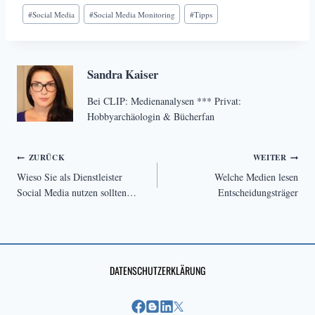
Schlagworte:
#
Social Media
#
Social Media Monitoring
#
Tipps
Sandra Kaiser
Bei CLIP: Medienanalysen *** Privat:
Hobbyarchäologin & Bücherfan
Beitragsnavigation
ZURÜCK
WEITER
Wieso Sie als Dienstleister
Welche Medien lesen
Social Media nutzen sollten…
Entscheidungsträger
DATENSCHUTZERKLÄRUNG