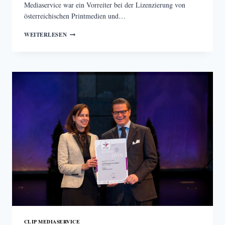
Mediaservice war ein Vorreiter bei der Lizenzierung von
österreichischen Printmedien und…
WARUM
WEITERLESEN
SICH
CLIP-
KUNDEN
KEINE
SORGEN
ÜBER
LIZENZEN
MACHEN
MÜSSEN
CLIP MEDIASERVICE