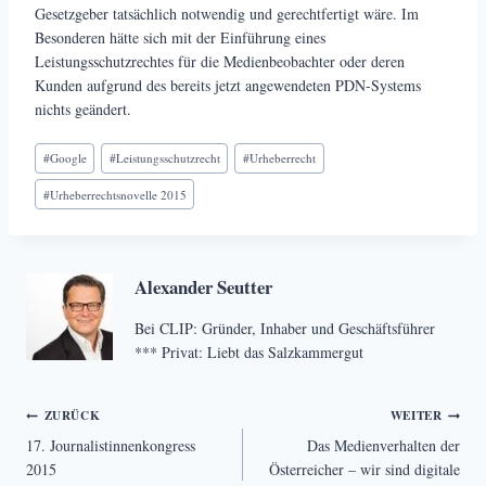
Gesetzgeber tatsächlich notwendig und gerechtfertigt wäre. Im
Besonderen hätte sich mit der Einführung eines
Leistungsschutzrechtes für die Medienbeobachter oder deren
Kunden aufgrund des bereits jetzt angewendeten PDN-Systems
nichts geändert.
Schlagworte:
#
Google
#
Leistungsschutzrecht
#
Urheberrecht
#
Urheberrechtsnovelle 2015
Alexander Seutter
Bei CLIP: Gründer, Inhaber und Geschäftsführer
*** Privat: Liebt das Salzkammergut
Beitragsnavigation
ZURÜCK
WEITER
17. Journalistinnenkongress
Das Medienverhalten der
2015
Österreicher – wir sind digitale