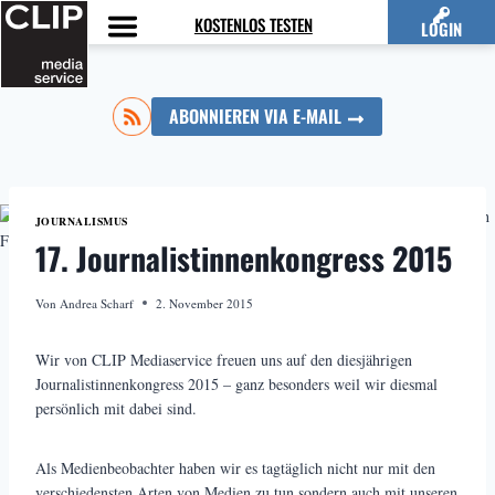
Zum
KOSTENLOS TESTEN
LOGIN
Inhalt
springen
ABONNIEREN VIA E-MAIL
JOURNALISMUS
17. Journalistinnenkongress 2015
Von
Andrea Scharf
2. November 2015
Wir von CLIP Mediaservice freuen uns auf den diesjährigen
Journalistinnenkongress 2015 – ganz besonders weil wir diesmal
persönlich mit dabei sind.
Als Medienbeobachter haben wir es tagtäglich nicht nur mit den
verschiedensten Arten von Medien zu tun sondern auch mit unseren