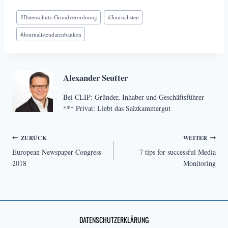
Schlagworte:
#
Datenschutz-Grundverordnung
#
Journalisten
#
Journalistendatenbanken
Alexander Seutter
Bei CLIP: Gründer, Inhaber und Geschäftsführer
*** Privat: Liebt das Salzkammergut
Beitragsnavigation
ZURÜCK
WEITER
European Newspaper Congress
7 tips for successful Media
2018
Monitoring
DATENSCHUTZERKLÄRUNG