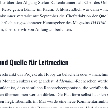
hte über den Abgang Stefan Kaltenbrunners als Chef des Onl
 Reise gehen könnte im Raum. Schlussendlich war dann – nich
nbrunner verstärkt mit September die Chefredaktion der Quo
 mehrfach ausgezeichneter Herausgeber des Magazins
DATUM
m, über die wir von Anfang an berichten.
und Quelle für Leitmedien
eschränkt das Projekt als Hobby zu belächeln oder – manchma
en Monaten sukzessive geändert.
Addendum
-Recherchen werde
uldet ist, dass sämtliche Rechercheergebnisse, die veröffent
en übernommen werden dürfen. Die Plattform selbst hat sich si
en liegt. Ebenfalls im Mai wurde eine neue Kommentarfunktio
t einzelne Absätze der Beiträge zu kommentieren. Und als ne