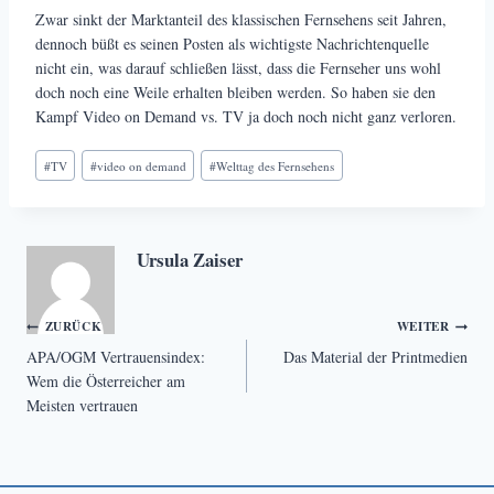
Zwar sinkt der Marktanteil des klassischen Fernsehens seit Jahren,
dennoch büßt es seinen Posten als wichtigste Nachrichtenquelle
nicht ein, was darauf schließen lässt, dass die Fernseher uns wohl
doch noch eine Weile erhalten bleiben werden. So haben sie den
Kampf Video on Demand vs. TV ja doch noch nicht ganz verloren.
Schlagworte:
#
TV
#
video on demand
#
Welttag des Fernsehens
Ursula Zaiser
Beitragsnavigation
ZURÜCK
WEITER
APA/OGM Vertrauensindex:
Das Material der Printmedien
Wem die Österreicher am
Meisten vertrauen