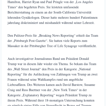
Hamilton, Harriet Ryan und Paul Pringle von der „Los Angeles
Times“ den begehrten Preis. Sie leisteten umfassende
Berichterstattung zu einem an der South-California Universität
lehrenden Gynäkologen. Dieser hatte mehrere hundert Patientinnen
jahrelang diskriminiert und misshandelt während seiner Lehrzeit.
Den Pulitzer-Preis für „Breaking News Reporting“ erhielt das Team
der „Pittsburgh Post-Gazette“. Sie hatten viele Reports zum
Massaker in der Pittsburgher Tree of Life Synagoge veröffentlicht.
Auch investigativer Journalismus Rund um Präsident Donald
Trump war in diesem Jahr wieder ein Thema. So bekam das Team
des „Wall Street Journal“ den Preis in der Kategorie „National
Reporting“ für die Aufdeckung von Zahlungen von Trump an zwei
Frauen während seine Wahlkampfes rund um angebliche
Liebesaffären. Des Weiteren kamen auch David Barstow, Susanne
Craig und Russ Buettner von der „New York Times“ in der
Kategorie „Explanatory Reporting“ wegen Präsident Trump zu
ihrem Preis. Während ihrer 18-monatigen Untersuchung konnten
sie nämlich einige Fälle von Steuerflucht in Bezug auf Trumps