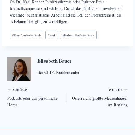
Ob Dr.-Karl-Renner-Publizistikpreis oder Pulitzer-Preis –
Journalistenpreise sind wichtig. Durch das jährliche Hinweisen auf
wichtige journalistische Arbeit sind sie Teil der Pressefreiheit, die
es bekanntlich gilt, zu verteidigen.
Schlagworte:
#
Kurt-Vorhofer-Preis
#
Preis
#
Robert-Hochner-Preis
Elisabeth Bauer
Bei CLIP: Kundencenter
Beitragsnavigation
ZURÜCK
WEITER
Podcasts oder das persönliche
Österreichs größte Medienhäuser
Hören
im Ranking