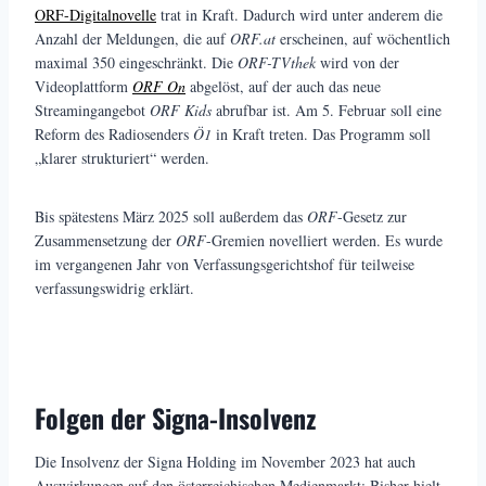
ORF-Digitalnovelle
trat in Kraft. Dadurch wird unter anderem die
Anzahl der Meldungen, die auf
ORF.at
erscheinen, auf wöchentlich
maximal 350 eingeschränkt. Die
ORF-TVthek
wird von der
Videoplattform
ORF On
abgelöst, auf der auch das neue
Streamingangebot
ORF Kids
abrufbar ist. Am 5. Februar soll eine
Reform des Radiosenders
Ö1
in Kraft treten. Das Programm soll
„klarer strukturiert“ werden.
Bis spätestens März 2025 soll außerdem das
ORF
-Gesetz zur
Zusammensetzung der
ORF
-Gremien novelliert werden. Es wurde
im vergangenen Jahr von Verfassungsgerichtshof für teilweise
verfassungswidrig erklärt.
Folgen der Signa-Insolvenz
Die Insolvenz der Signa Holding im November 2023 hat auch
Auswirkungen auf den österreichischen Medienmarkt: Bisher hielt