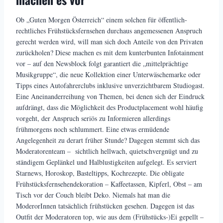
Ob „Guten Morgen Österreich“ einem solchen für öffentlich-
rechtliches Frühstücksfernsehen durchaus angemessenen Anspruch
gerecht werden wird, will man sich doch Anteile von den Privaten
zurückholen? Diese machen es mit dem kunterbunten Infotainment
vor – auf den Newsblock folgt garantiert die „mittelprächtige
Musikgruppe“, die neue Kollektion einer Unterwäschemarke oder
Tipps eines Autofahrerclubs inklusive unverzichtbarem Studiogast.
Eine Aneinanderreihung von Themen, bei denen sich der Eindruck
aufdrängt, dass die Möglichkeit des Productplacement wohl häufig
vorgeht, der Anspruch seriös zu Informieren allerdings
frühmorgens noch schlummert. Eine etwas ermüdende
Angelegenheit zu derart früher Stunde? Dagegen stemmt sich das
Moderatorenteam – sichtlich hellwach, quietschvergnügt und zu
ständigem Geplänkel und Halblustigkeiten aufgelegt. Es serviert
Starnews, Horoskop, Basteltipps, Kochrezepte. Die obligate
Frühstücksfernsehendekoration – Kaffeetassen, Kipferl, Obst – am
Tisch vor der Couch bleibt Deko. Niemals hat man die
ModerorInnen tatsächlich frühstücken gesehen. Dagegen ist das
Outfit der Moderatoren top, wie aus dem (Frühstücks-)Ei gepellt –