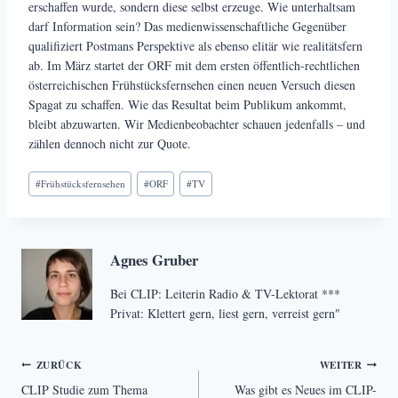
erschaffen wurde, sondern diese selbst erzeuge. Wie unterhaltsam
darf Information sein? Das medienwissenschaftliche Gegenüber
qualifiziert Postmans Perspektive als ebenso elitär wie realitätsfern
ab. Im März startet der ORF mit dem ersten öffentlich-rechtlichen
österreichischen Frühstücksfernsehen einen neuen Versuch diesen
Spagat zu schaffen. Wie das Resultat beim Publikum ankommt,
bleibt abzuwarten. Wir Medienbeobachter schauen jedenfalls – und
zählen dennoch nicht zur Quote.
Schlagworte:
#
Frühstücksfernsehen
#
ORF
#
TV
Agnes Gruber
Bei CLIP: Leiterin Radio & TV-Lektorat ***
Privat: Klettert gern, liest gern, verreist gern"
Beitragsnavigation
ZURÜCK
WEITER
CLIP Studie zum Thema
Was gibt es Neues im CLIP-