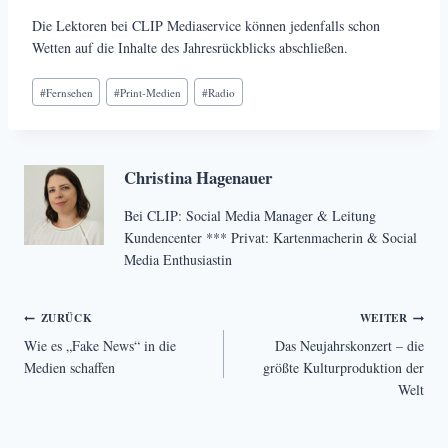
Die Lektoren bei CLIP Mediaservice können jedenfalls schon
Wetten auf die Inhalte des Jahresrückblicks abschließen.
Schlagworte:
#
Fernsehen
#
Print-Medien
#
Radio
Christina Hagenauer
Bei CLIP: Social Media Manager & Leitung
Kundencenter *** Privat: Kartenmacherin & Social
Media Enthusiastin
Beitragsnavigation
ZURÜCK
WEITER
Wie es „Fake News“ in die
Das Neujahrskonzert – die
Medien schaffen
größte Kulturproduktion der
Welt