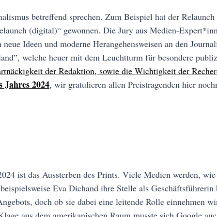
nalismus betreffend sprechen. Zum Beispiel hat der Relaunch
launch (digital)“ gewonnen. Die Jury aus Medien-Expert*innen
 neue Ideen und moderne Herangehensweisen an den Journalism
nd”, welche heuer mit dem Leuchtturm für besondere publizi
rtnäckigkeit der Redaktion, sowie die Wichtigkeit der Recher
 Jahres 2024
, wir gratulieren allen Preistragenden hier noch
024 ist das Aussterben des Prints. Viele Medien werden, wie
eispielsweise Eva Dichand ihre Stelle als Geschäftsführerin
n Angebots, doch ob sie dabei eine leitende Rolle einnehmen w
r Klage aus dem amerikanischen Raum musste sich Google au