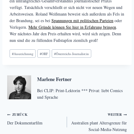
ein umfangreiches Gesamtverständnis journalistischer Praxis
verfügt. Tatsächlich verschließt er sich nicht vor neuen Wegen und
Arbeitsweisen. Roland Weißmann beweist sich außerdem als Fels in
der Brandung, sei es bei
Spannungen mit politischen Parteien
oder
Verlegern.
Mehr Gründe können Sie hier in Erfahrung bringen
.
Wer nächstes Jahr den Preis erhalten wird, wird sich zeigen. Denn
nun sind die zu füllenden Fußstapfen ziemlich groß!
Schlagworte:
#
Auszeichnung
#
ORF
#
Österreichs Journalist:in
Marlene Fertner
Bei CLIP: Print-Lektorin *** Privat: liebt Comics
und Sprache
Beitragsnavigation
ZURÜCK
WEITER
Der Dokumentarfilm
Australien plant Altersgrenze für
Social-Media-Nutzung