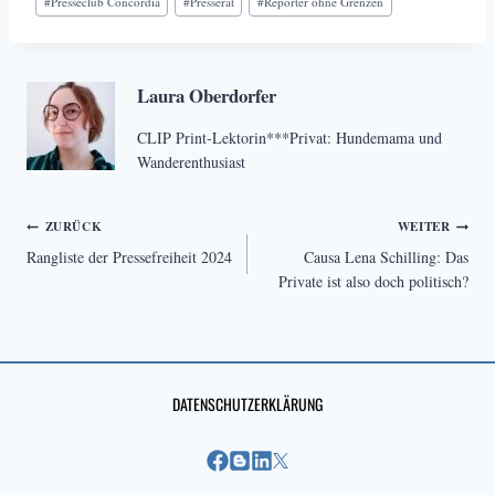
#
Presseclub Concordia
#
Presserat
#
Reporter ohne Grenzen
Laura Oberdorfer
CLIP Print-Lektorin***Privat: Hundemama und
Wanderenthusiast
Beitragsnavigation
ZURÜCK
WEITER
Rangliste der Pressefreiheit 2024
Causa Lena Schilling: Das
Private ist also doch politisch?
DATENSCHUTZERKLÄRUNG