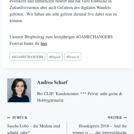
Politikern und Influencern besetzt und hat viele Einblicke in
Zukunftsvisionen aber auch Gefahren des digitalen Wandels
geboten. Wir haben uns sehr gefreut diesmal live dabei sein zu
können.
Unseren Blogbeitrag zum letztjährigen 4GAMECHANGERS
Festival findet ihr
hier
.
Schlagworte:
#
4GAMECHANGERS
#
Digital
#
Festival
Andrea Scharf
Bei CLIP: Kundencenter *** Privat: näht gerne &
Hobbygärtnerin
Beitragsnavigation
ZURÜCK
WEITER
Sascha Lobo – die Medien sind
Houskapreis 2018 – And the
schuld, oder?
winner is …..die österreichische