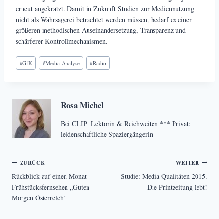
erneut angekratzt. Damit in Zukunft Studien zur Mediennutzung
nicht als Wahrsagerei betrachtet werden müssen, bedarf es einer
größeren methodischen Auseinandersetzung, Transparenz und
schärferer Kontrollmechanismen.
Schlagworte:
#
GfK
#
Media-Analyse
#
Radio
Rosa Michel
Bei CLIP: Lektorin & Reichweiten *** Privat:
leidenschaftliche Spaziergängerin
Beitragsnavigation
ZURÜCK
WEITER
Rückblick auf einen Monat
Studie: Media Qualitäten 2015.
Frühstücksfernsehen „Guten
Die Printzeitung lebt!
Morgen Österreich“