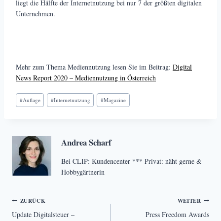
liegt die Hälfte der Internetnutzung bei nur 7 der größten digitalen
Unternehmen.
Mehr zum Thema Mediennutzung lesen Sie im Beitrag:
Digital
News Report 2020 – Mediennutzung in Österreich
Schlagworte:
#
Auflage
#
Internetnutzung
#
Magazine
Andrea Scharf
Bei CLIP: Kundencenter *** Privat: näht gerne &
Hobbygärtnerin
Beitragsnavigation
ZURÜCK
WEITER
Update Digitalsteuer –
Press Freedom Awards