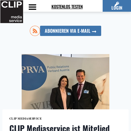
Zum
KOSTENLOS TESTEN
LOGIN
Inhalt
springen
ABONNIEREN VIA E-MAIL
CLIP MEDIASERVICE
CLIP Mediaservice ist Mitglied