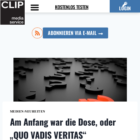
Zum
KOSTENLOS TESTEN
LOGIN
Inhalt
springen
ABONNIEREN VIA E-MAIL
MEDIEN-NEUHEITEN
Am Anfang war die Dose, oder
„QUO VADIS VERITAS“