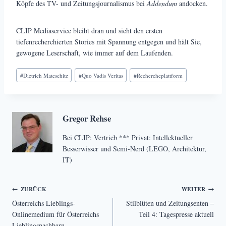
Köpfe des TV- und Zeitungsjournalismus bei
Addendum
andocken.
CLIP Mediaservice bleibt dran und sieht den ersten
tiefenrecherchierten Stories mit Spannung entgegen und hält Sie,
gewogene Leserschaft, wie immer auf dem Laufenden.
Schlagworte:
#
Dietrich Mateschitz
#
Quo Vadis Veritas
#
Rechercheplattform
Gregor Rehse
Bei CLIP: Vertrieb *** Privat: Intellektueller
Besserwisser und Semi-Nerd (LEGO, Architektur,
IT)
Beitragsnavigation
ZURÜCK
WEITER
Österreichs Lieblings-
Stilblüten und Zeitungsenten –
Onlinemedium für Österreichs
Teil 4: Tagespresse aktuell
Lieblingsnachbarn –