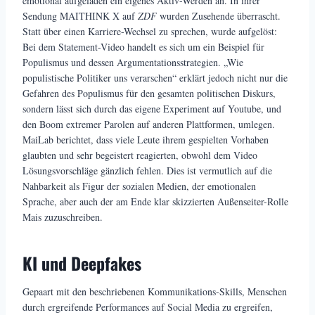
emotional aufgeladen ein eigenes Aktiv-Werden an. In ihrer
Sendung MAITHINK X auf
ZDF
wurden Zusehende überrascht.
Statt über einen Karriere-Wechsel zu sprechen, wurde aufgelöst:
Bei dem Statement-Video handelt es sich um ein Beispiel für
Populismus und dessen Argumentationsstrategien. „Wie
populistische Politiker uns verarschen“ erklärt jedoch nicht nur die
Gefahren des Populismus für den gesamten politischen Diskurs,
sondern lässt sich durch das eigene Experiment auf Youtube, und
den Boom extremer Parolen auf anderen Plattformen, umlegen.
MaiLab berichtet, dass viele Leute ihrem gespielten Vorhaben
glaubten und sehr begeistert reagierten, obwohl dem Video
Lösungsvorschläge gänzlich fehlen. Dies ist vermutlich auf die
Nahbarkeit als Figur der sozialen Medien, der emotionalen
Sprache, aber auch der am Ende klar skizzierten Außenseiter-Rolle
Mais zuzuschreiben.
KI und Deepfakes
Gepaart mit den beschriebenen Kommunikations-Skills, Menschen
durch ergreifende Performances auf Social Media zu ergreifen,