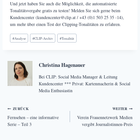
Und jetzt haben Sie auch die Möglichkeit, die automatisierte
Tonalitätsvergabe gratis zu testen! Melden Sie sich gerne beim
Kundencenter (kundencenter@clip.at / +43 (0)1 503 25 35 -14),
um mehr über einen Test der Clipping-Tonalitäten zu erfahren.
Schlagworte:
#
Analyse
#
CLIP-Archiv
#
Tonalität
Christina Hagenauer
Bei CLIP: Social Media Manager & Leitung
Kundencenter *** Privat: Kartenmacherin & Social
Media Enthusiastin
Beitragsnavigation
ZURÜCK
WEITER
Fernsehen – eine informative
Verein Frauennetzwerk Medien
Serie – Teil 3
vergibt Journalistinnen-Preis