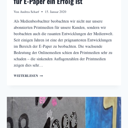
für E-Paper ein Erfolg ist
Von
Andrea Scharf
15. Januar 2020
Als Medienbeobachter beobachten wir nicht nur unsere
abonnierten Printmedien für unsere Kunden, sondern wir
beobachten auch die rasanten Entwicklungen der Medienwelt.
Seit einigen Jahren ist eine der prägnantesten Entwicklungen
im Bereich der E-Paper zu beobachten. Die wachsende
Bedeutung der Onlinemedien schien den Printmedien sehr zu
schaden – die sinkenden Auflagenzahlen der Printmedien
zeigen dies sehr…
WARUM
WEITERLESEN
DIE
REDUZIERTE
UMSATZSTEUER
FÜR
E-
PAPER
EIN
ERFOLG
IST