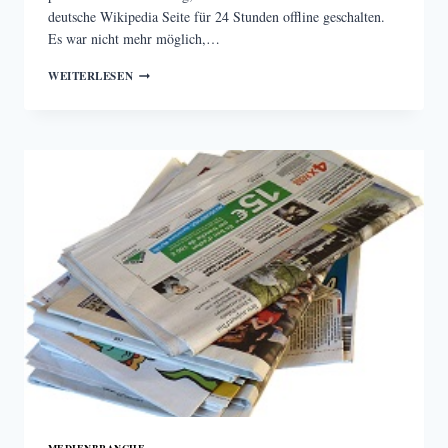
deutsche Wikipedia Seite für 24 Stunden offline geschalten.
Es war nicht mehr möglich,…
WIKIPEDIA
WEITERLESEN
BLACKOUT
–
WARUM
DIE
SEITE
FÜR
EINEN
TAG
OFFLINE
GENOMMEN
WURDE
MEDIENBRANCHE