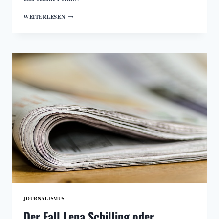
COMIC-
WEITERLESEN
JOURNALISMUS,
DIE
MACHT
DER
BILDER
JOURNALISMUS
Der Fall Lena Schilling oder