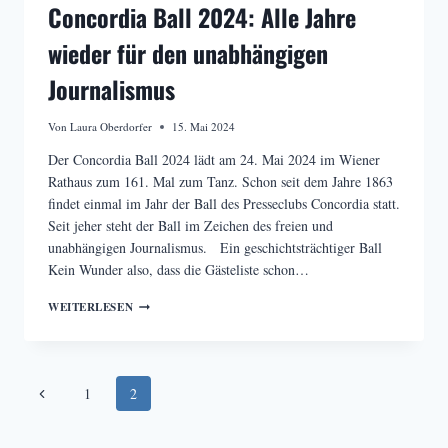
Concordia Ball 2024: Alle Jahre
wieder für den unabhängigen
Journalismus
Von
Laura Oberdorfer
15. Mai 2024
Der Concordia Ball 2024 lädt am 24. Mai 2024 im Wiener
Rathaus zum 161. Mal zum Tanz. Schon seit dem Jahre 1863
findet einmal im Jahr der Ball des Presseclubs Concordia statt.
Seit jeher steht der Ball im Zeichen des freien und
unabhängigen Journalismus. Ein geschichtsträchtiger Ball
Kein Wunder also, dass die Gästeliste schon…
CONCORDIA
WEITERLESEN
BALL
2024:
ALLE
JAHRE
Seitennavigation
WIEDER
Vorherige
1
2
FÜR
DEN
Seite
UNABHÄNGIGEN