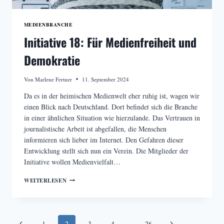
MEDIENBRANCHE
Initiative 18: Für Medienfreiheit und
Demokratie
Von
Marlene Fertner
11. September 2024
Da es in der heimischen Medienwelt eher ruhig ist, wagen wir
einen Blick nach Deutschland. Dort befindet sich die Branche
in einer ähnlichen Situation wie hierzulande. Das Vertrauen in
journalistische Arbeit ist abgefallen, die Menschen
informieren sich lieber im Internet. Den Gefahren dieser
Entwicklung stellt sich nun ein Verein. Die Mitglieder der
Initiative wollen Medienvielfalt…
INITIATIVE
WEITERLESEN
18:
FÜR
MEDIENFREIHEIT
UND
Seitennavigation
DEMOKRATIE
Vorherige
Nächste
1
2
3
4
…
26