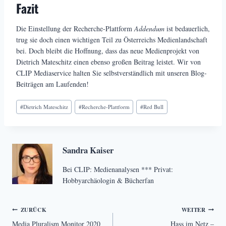
Fazit
Die Einstellung der Recherche-Plattform
Addendum
ist bedauerlich,
trug sie doch einen wichtigen Teil zu Österreichs Medienlandschaft
bei. Doch bleibt die Hoffnung, dass das neue Medienprojekt von
Dietrich Mateschitz einen ebenso großen Beitrag leistet. Wir von
CLIP Mediaservice halten Sie selbstverständlich mit unseren Blog-
Beiträgen am Laufenden!
Schlagworte:
#
Dietrich Mateschitz
#
Recherche-Plattform
#
Red Bull
Sandra Kaiser
Bei CLIP: Medienanalysen *** Privat:
Hobbyarchäologin & Bücherfan
Beitragsnavigation
ZURÜCK
WEITER
Media Pluralism Monitor 2020
Hass im Netz –