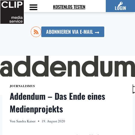
Zum
KOSTENLOS TESTEN
LOGIN
Inhalt
springen
ABONNIEREN VIA E-MAIL
JOURNALISMUS
Addendum – Das Ende eines
Medienprojekts
Von
Sandra Kaiser
19. August 2020