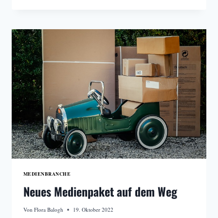
JOURNALISMUS
–
EIN
THEMA,
DAS
BLEIBT
MEDIENBRANCHE
Neues Medienpaket auf dem Weg
Von
Flora Balogh
19. Oktober 2022