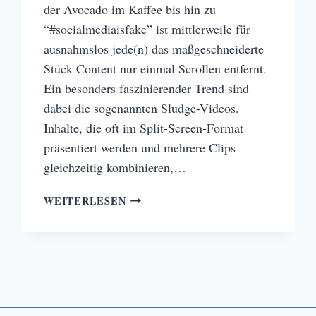
der Avocado im Kaffee bis hin zu
“#socialmediaisfake” ist mittlerweile für
ausnahmslos jede(n) das maßgeschneiderte
Stück Content nur einmal Scrollen entfernt.
Ein besonders faszinierender Trend sind
dabei die sogenannten Sludge-Videos.
Inhalte, die oft im Split-Screen-Format
präsentiert werden und mehrere Clips
gleichzeitig kombinieren,…
DER
WEITERLESEN
TIKTOK-
TREND:
SLUDGE-
VIDEOS
UND
IHRE
IMPLIKATIONEN