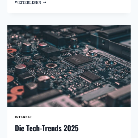
GROSSBRITANNIEN E
WEITERLESEN
XPERIMENTIERT M
IT E
RSTEM K
I-U
NTERRICHT
INTERNET
Die Tech-Trends 2025