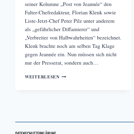
seiner Kolumne „Post von Jeannée“ den
Falter-Chefredakteur, Florian Klenk sowie
Liste-Jetzt-Chef Peter Pilz unter anderem
als „gefährlicher Diffamierer“ und
„Verbreiter von Halbwahrheiten“ bezeichnet.
Klenk brachte noch am selben Tag Klage
gegen Jeannée ein. Nun müssen sich nicht
nur der Presserat, sondern auch…
JOURNALISTISCHE
WEITERLESEN
KOMMENTARE
–
WIE
WEIT
DÜRFEN
SIE
GEHEN?
DATENSCHUTZERKLÄRUNG