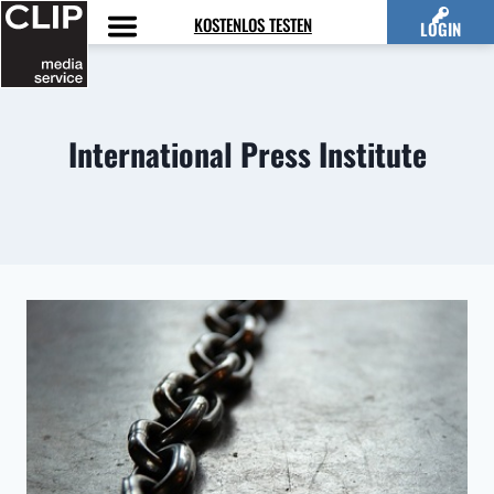
Zum
KOSTENLOS TESTEN
LOGIN
Inhalt
springen
International Press Institute