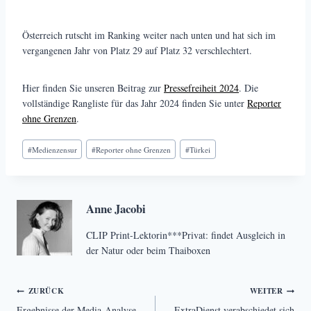
Österreich rutscht im Ranking weiter nach unten und hat sich im
vergangenen Jahr von Platz 29 auf Platz 32 verschlechtert.
Hier finden Sie unseren Beitrag zur
Pressefreiheit 2024
. Die
vollständige Rangliste für das Jahr 2024 finden Sie unter
Reporter
ohne Grenzen
.
Schlagworte:
#
Medienzensur
#
Reporter ohne Grenzen
#
Türkei
Anne Jacobi
CLIP Print-Lektorin***Privat: findet Ausgleich in
der Natur oder beim Thaiboxen
Beitragsnavigation
ZURÜCK
WEITER
Ergebnisse der Media-Analyse
ExtraDienst verabschiedet sich