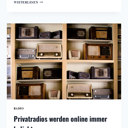
FREESTREAM.AT
WEITERLESEN
–
MUSIKSTREAMING
OHNE
HÜRDEN
UND
GRENZEN
RADIO
Privatradios werden online immer