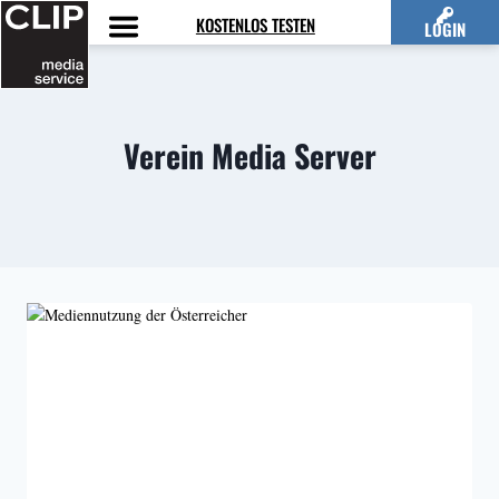
Zum
KOSTENLOS TESTEN
LOGIN
Inhalt
springen
Verein Media Server