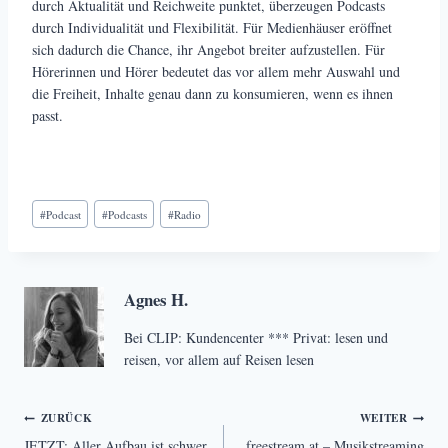
durch Aktualität und Reichweite punktet, überzeugen Podcasts
durch Individualität und Flexibilität. Für Medienhäuser eröffnet
sich dadurch die Chance, ihr Angebot breiter aufzustellen. Für
Hörerinnen und Hörer bedeutet das vor allem mehr Auswahl und
die Freiheit, Inhalte genau dann zu konsumieren, wenn es ihnen
passt.
Schlagworte:
#
Podcast
#
Podcasts
#
Radio
Agnes H.
Bei CLIP: Kundencenter *** Privat: lesen und
reisen, vor allem auf Reisen lesen
Beitragsnavigation
ZURÜCK
WEITER
JETZT: Aller Aufbau ist schwer
freestream.at – Musikstreaming