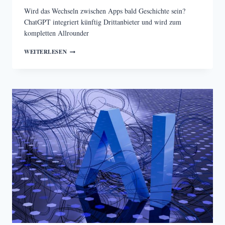
Wird das Wechseln zwischen Apps bald Geschichte sein?
ChatGPT integriert künftig Drittanbieter und wird zum
kompletten Allrounder
CHATGPT
WEITERLESEN
WIRD
ZUR
ALL-
IN-
ONE-
APP:
REISEN
BUCHEN,
MUSIK
HÖREN,
KURSE
BELEGEN